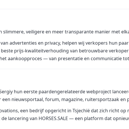
 slimmere, veiligere en meer transparante manier met elka
 van advertenties en privacy, helpen wij verkopers hun paa
de beste prijs-kwaliteitverhouding van betrouwbare verkope
s het aankoopproces — van presentatie en communicatie to
ergiy hun eerste paardengerelateerde webproject lanceerden
r een nieuwsportaal, forum, magazine, ruitersportzaak en
novations, een bedrijf opgericht in Tsjechië dat zich richt
tot de lancering van HORSES.SALE — een platform dat opnie