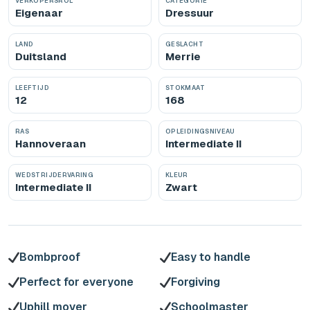
VERKOPERSROL
CATEGORIE
Eigenaar
Dressuur
LAND
GESLACHT
Duitsland
Merrie
LEEFTIJD
STOKMAAT
12
168
RAS
OPLEIDINGSNIVEAU
Hannoveraan
Intermediate II
WEDSTRIJDERVARING
KLEUR
Intermediate II
Zwart
Bombproof
Easy to handle
Perfect for everyone
Forgiving
Uphill mover
Schoolmaster