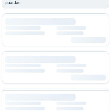
paarden
.