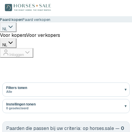
Paard kopen
Paard verkopen
NL
Voor kopers
Voor verkopers
NL
Inloggen
Filters tonen
Alle
Instellingen tonen
0 geselecteerd
Paarden die passen bij uw criteria:
op horses.sale —
0