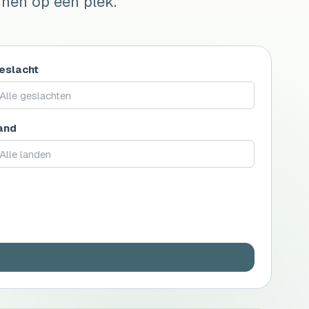
nen op een plek.
eslacht
Alle geslachten
and
Alle landen