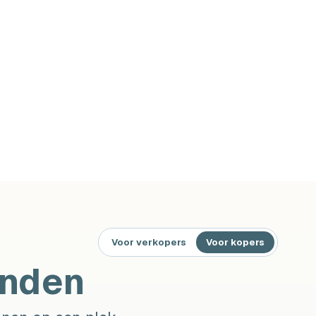
Voor verkopers
Voor kopers
onden