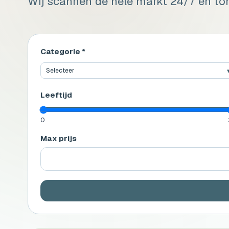
Wij scannen de hele markt 24/7 en ton
Categorie *
Selecteer
Leeftijd
0
Max prijs