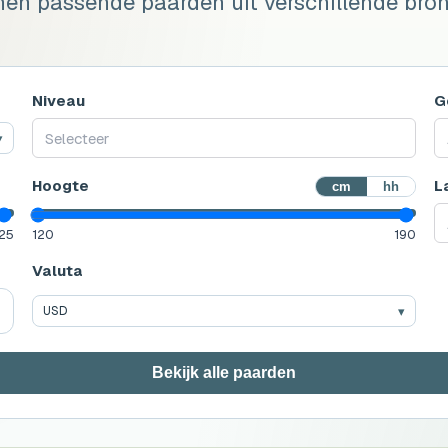
en passende paarden uit verschillende bron
Niveau
G
Selecteer
Hoogte
L
cm
hh
25
120
190
Valuta
USD
Bekijk alle paarden