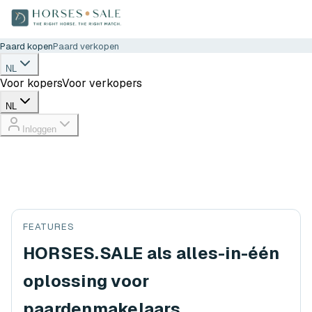
Paard kopen
Paard verkopen
NL
Voor kopers
Voor verkopers
NL
Inloggen
FEATURES
HORSES.SALE als alles-in-één
oplossing voor
paardenmakelaars