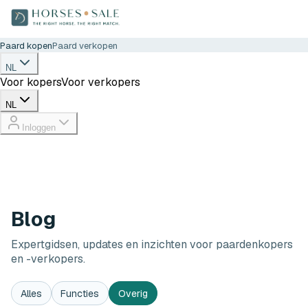
Paard kopen
Paard verkopen
NL
Voor kopers
Voor verkopers
NL
Inloggen
Blog
Expertgidsen, updates en inzichten voor paardenkopers
en -verkopers.
Alles
Functies
Overig